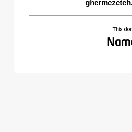
ghermezeteh
This do